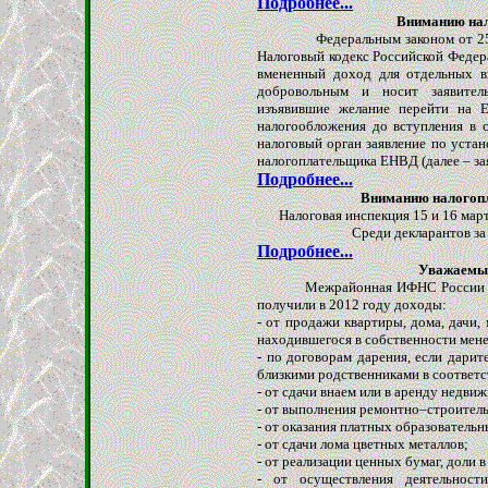
Подробнее...
Вниманию на
Федеральным законом от 25 июн
Налоговый кодекс Российской Федера
вмененный доход для отдельных в
добровольным и носит заявитель
изъявившие желание перейти на
налогообложения до вступления в 
налоговый орган заявление по устан
налогоплательщика ЕНВД (далее – за
Подробнее...
Вниманию налогопл
Налоговая инспекция 15 и 16 мар
Среди декларантов за
Подробнее...
Уважаемые
Межрайонная ИФНС России № 3 п
получили в 2012 году доходы:
- от продажи квартиры, дома, дачи,
находившегося в собственности мене
- по договорам дарения, если дарит
близкими родственниками в соответ
- от сдачи внаем или в аренду недви
- от выполнения ремонтно–строитель
- от оказания платных образовательн
- от сдачи лома цветных металлов;
- от реализации ценных бумаг, доли в
- от осуществления деятельно