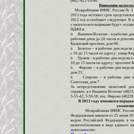
(48276) 2-10-80.
Вниманию налогопл
Межрайонная ИФНС России № 3 по 
2013 года истекает срок представле
2012 год и сообщает следующее. В а
с налогоплательщиками будут осущес
НДФЛ в:
ü
Вышнем Волочке - в рабочие дни
рабочим днем до 20 часов и дополни
Казанский проспект, дом 68;
ü
Бологое – в рабочие дни недели
с 10 до 15 часов по адресу: улица Кир
ü
Удомле - в рабочие дни недели 
10 до 15 часов по адресу: проспект К
ü
Фирово – в рабочие дни недели
дом 21;
ü
Спирово – в рабочие дни н
Советская, дом 7.
За непредставление налоговой де
справок: в в Вышнем Волочке (48233)
5-55-42, 5-59-58, пос. Фирово (48239
В 2013 году изменился поряд
уплаченн
Межрайонная ИФНС России № 3 
Федеральным законом от 25 июня 20
кодекс Российской Федерации, в ча
налогообложения в виде единого н
деятельности».