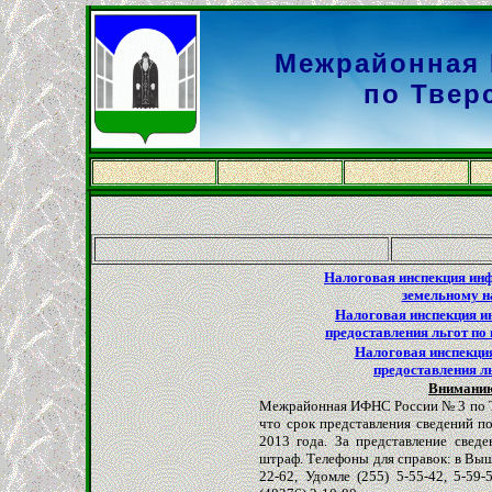
Межрайонная
по Твер
Налоговая инспекция инф
земельному н
Налоговая инспекция и
предоставления льгот по
Налоговая инспекция
предоставления л
Вниманию
Межрайонная ИФНС России № 3 по Тв
что срок представления сведений п
2013 года. За представление свед
штраф. Телефоны для справок: в Выш
22-62, Удомле (255) 5-55-42, 5-59-