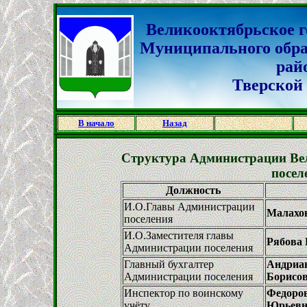
Великооктябрьское г
Муниципального обр
рай
Тверской 
В начало
Назад
Структура Администрации Вел
посел
Должность
И.О.Главы Администрации
Малахо
поселения
И.О.Заместителя главы
Рябова 
Администрации поселения
Главный бухгалтер
Андриа
Администрации поселения
Борисо
Инспектор по воинскому
Федоро
учёту
Юрьевн