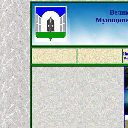
Велик
Муниципа
Ин
Ве