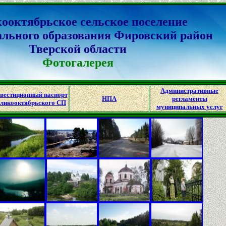
ооктябрьское сельское поселение
льного образования Фировский район
Тверской области
Фотогалерея
Административные
вестиционный паспорт
НПА
регламенты
ликооктябрьского СП
муниципальных услуг