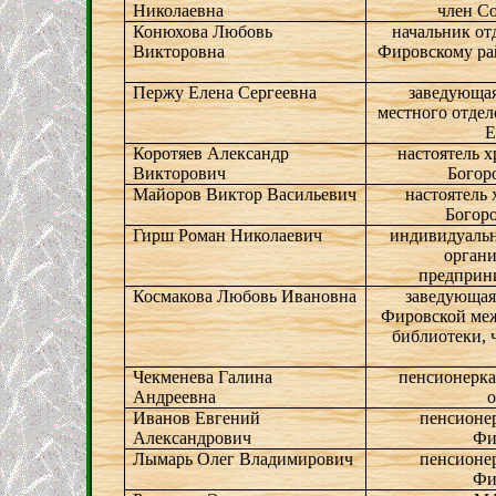
Николаевна
член С
Конюхова Любовь
начальник от
Викторовна
Фировскому рай
Пержу Елена Сергеевна
заведующа
местного отде
Е
Коротяев Александр
настоятель 
Викторович
Богор
Майоров Виктор Васильевич
настоятель
Богор
Гирш Роман Николаевич
индивидуальн
органи
предприни
Космакова Любовь Ивановна
заведующая
Фировской меж
библиотеки, 
Чекменева Галина
пенсионерка
Андреевна
Иванов Евгений
пенсионе
Александрович
Фи
Лымарь Олег Владимирович
пенсионе
Фи