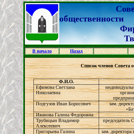
Сове
общественности
Фировског
Тверск
В начало
Назад
Список членов Совета 
Ф.И.О.
Ефимова Светлана
индивидуальн
Николаевна
органи
предприни
Подгузов Иван Борисович
зам. дирек
«Ба
Иванова Галина Федоровна
Трубицын Владимир
председатель 
Алексеевич
Григорьева Галина
зам. директор