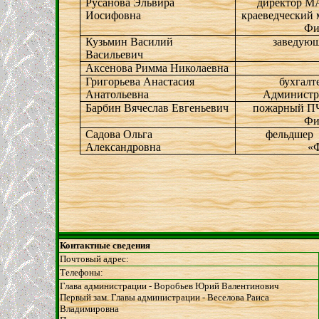
Русанова Эльвира
директор М
Иосифовна
краеведческий 
Фи
Кузьмин Василий
заведующ
Васильевич
Аксенова Римма Николаевна
Григорьева Анастасия
бухгалт
Анатольевна
Администр
Барбин Вячеслав Евгеньевич
пожарный ПЧ-
Фи
Садова Ольга
фельдшер
Александровна
«
Контактные сведения
Почтовый адрес:
Телефоны:
Глава администрации - Воробьев Юрий Валентинович
Первый зам. Главы администрации - Веселова Раиса
Владимировна