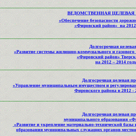
а
ВЕДОМСТВЕННАЯ
ЦЕЛЕВАЯ
й
«
Обеспечение безопасности дорожн
и
«Фировский район» на 2012
а
й
Долгосрочная целева
–
«Развитие системы жилищно-коммунального и газового
а
«Фировский район» Тверск
»
на 2012 – 2014 год
ы
Долгосрочная целевая п
и
«Управление муниципальным имуществом и регулирован
а
Фировского района в 2012 - 
4
й
я
Долгосрочная целевая п
е
муниципального образования «Ф
е
«Развитие и укрепление материально-технической базы
я
образования муниципальных служащих органов местног
о