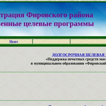
трация Фировского района
венные целевые программы
Назад
й
ДОЛГОСРОЧНАЯ ЦЕЛЕВАЯ
й
«Поддержка печатных средств ма
й
в муниципальном образовании «Фировский 
и