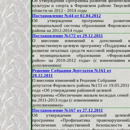
Об утверждении Программы развития физическо
культуры и спорта в Фировском районе Тверско
области на 2012 - 2014 годы
Постановление №44 от 02.04.2012
Об утверждении программы развити
муниципальной системы образования Фировског
района на 2012-2014 годы
Постановление №172 от 29.12.2011
О внесении изменений и дополнений 
ведомственную целевую программу «Поддержка 
развитие печатных средств массовой информаци
в муниципальном образовании «Фировски
район» на 2010-2012 годы» (с изменениями 
дополнениями)
Решение Собрания Депутатов №161 от
28.12.2011
О внесении изменений в Решение Собрания
депутатов Фировского района №133 от 19.05.2011
года «Об утверждении районной целевой
программы «Обеспечение жильем молодых семей
на 2011-2013 годы (с изменениями и
дополнениями)»
Постановление №167 от 27.12.2011
Об утверждении долгосрочной целево
программы
«Профилактика правонарушений
обеспечение общественной безопасности 