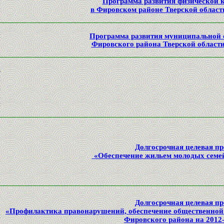
й
Программа развития физической к
й
в Фировском районе Тверской области
я
Программа развития муниципальной 
о
Фировского района Тверской области
в
и
и
й
и
Долгосрочная целевая п
«Обеспечение жильем молодых семей
й
Долгосрочная целевая п
,
«Профилактика правонарушений, обеспечение общественной 
и
Фировского района на 2012