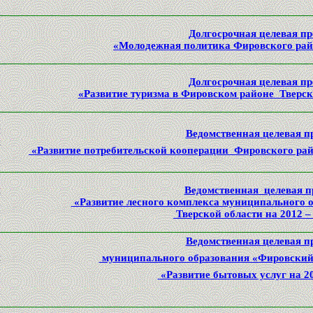
Долгосрочная целевая п
«Молодежная политика Фировского райо
й
Долгосрочная целевая п
м
«Развитие туризма в Фировском районе Тверск
й
Ведомственная целевая п
й
«Развитие потребительской кооперации
Фировского райо
и
й
Ведомственная целевая 
а
«Развитие лесного комплекса муниципального 
»
Тверской области
на 2012 –
Ведомственная целевая п
й
муниципального образования «Фировский
я
«Развитие бытовых услуг на 2
е