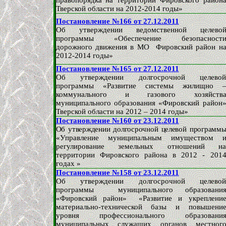
правопорядка на территории Фировского район
Тверской области на 2012-2014 годы»
Постановление №166 от 27.12.2011
Об утверждении ведомственной целево
программы «Обеспечение безопасност
дорожного движения в МО Фировский район н
2012-2014 годы»
Постановление №165 от 27.12.2011
Об утверждении долгосрочной целево
программы «Развитие системы жилищно 
коммунального и газового хозяйств
муниципального образования «Фировский район
Тверской области на 2012 – 2014 годы»
Постановление №160 от 23.12.2011
Об утверждении долгосрочной целевой программ
«Управление муниципальным имуществом 
регулирование земельных отношений н
территории Фировского района в 2012 - 201
годах »
Постановление №158 от 23.12.2011
Об утверждении долгосрочной целево
программы муниципального образовани
«Фировский район» «Развитие и укреплени
материально-технической базы и повышени
уровня профессионального образовани
муниципальных служащих органов местног