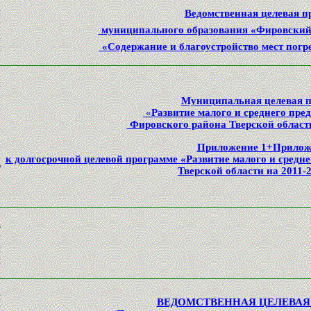
й
Ведомственная целевая п
я
муниципального образования «Фировский
и
«Содержание и благоустройство мест погр
й
й
о
Муниципальная целевая 
м
«
Развитие малого и среднего пре
3
Фировского района Тверской облас
Приложение 1+Прилож
к долгосрочной целевой программе «Развитие малого и средн
ю
Тверской области на 2011-
о
а
в
и
и
й
й
ВЕДОМСТВЕННАЯ ЦЕЛЕВАЯ
х