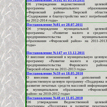
Постановление №102 от 05.10.2011
Об утверждении ведомственной целево
программы муниципального образовани
«Фировский район» Тверской област
«Содержание и благоустройство мест погребени
на 2012-2014 годы»
Постановление №81 от 28.07.2011
Об утверждении муниципальной целево
программы «Развитие малого и среднег
предпринимательства в муниципально
образовании «Фировский район» на 2011-201
годы»
Постановление №147 от 13.12.2011
О внесение изменений в муниципальную целеву
программу «Развитие малого и среднег
предпринимательства Фировского район
Тверской области на 2011-2013 годы»
Постановление №59 от 18.05.2010
О внесении изменений и дополнений 
ведомственную целевую программу «Поддержка 
развитие печатных средств массовой информаци
в муниципальном образовании «Фировски
район» на 2010-2012 годы»
Постановление №48 от 11.05.2010
Об утверждении Ведомственной целево
программы «Поддержка и развитие печатны