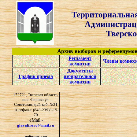
Территориальная
Администрации Фиро
Тверской об
Архив выборов и референдумо
Регламент
Члены комисс
комиссии
Документы
График приема
избирательной
комиссии
172721, Тверская область,
пос. Фирово ул.
Советская, д.21 каб..№21
тел/факс
(848-239)3-15-
70
eMail
-
glavafirovo@mail.ru
рабочие дни
: