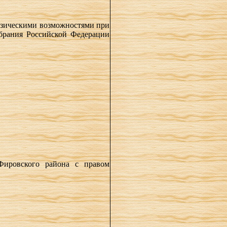
изическими возможностями при
брания Российской Федерации
Фировского района с правом