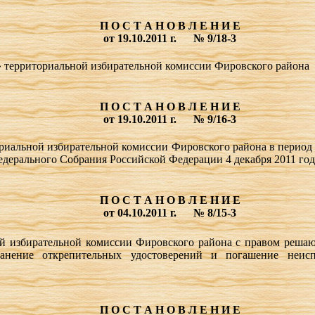
П О С Т А Н О В Л Е Н И Е
от 19.10.2011 г.
№ 9/18-3
» территориальной избирательной комиссии Фировского района
П О С Т А Н О В Л Е Н И Е
от 19.10.2011 г.
№ 9/16-3
риальной избирательной комиссии Фировского района в период
дерального Собрания Российской Федерации 4 декабря 2011 год
П О С Т А Н О В Л Е Н И Е
от 04.10.2011 г.
№ 8/15-3
ой избирательной комиссии Фировского района с правом реша
хранение открепительных удостоверений и погашение неис
П О С Т А Н О В Л Е Н И Е