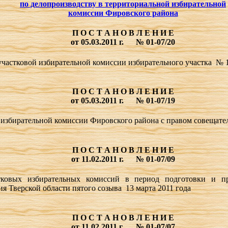
по делопроизводству в территориальной избирательной
комиссии Фировского района
П О С Т А Н О В Л Е Н И Е
от 05.03.2011 г.
№ 01-07/20
участковой избирательной комиссии избирательного участка № 
П О С Т А Н О В Л Е Н И Е
от 05.03.2011 г.
№ 01-07/19
 избирательной комиссии Фировского района с правом совещате
П О С Т А Н О В Л Е Н И Е
от 11.02.2011 г.
№ 01-07/09
ковых избирательных комиссий в период подготовки и пр
я Тверской области пятого созыва 13 марта 2011 года
П О С Т А Н О В Л Е Н И Е
от 11.02.2011 г.
№ 01-07/07