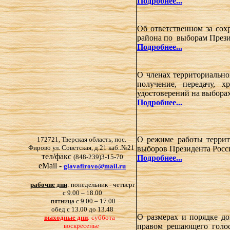
Подробнее...
Об ответственном за сох
района по выборам Прези
Подробнее...
О членах территориальн
получение, передачу, 
удостоверений на выборах
Подробнее...
О режиме работы террит
172721, Тверская область, пос.
Фирово ул. Советская, д.21 каб..№21
выборов Президента Росс
тел/факс
(848-239)3-15-70
Подробнее...
eMail
-
glavafirovo@mail.ru
рабочие дни
: понедельник - четверг
с 9.00 – 18.00
пятница с 9.00 – 17.00
обед с 13.00 до 13.48
О размерах и порядке до
выходные дни
: суббота –
правом решающего голос
воскресенье