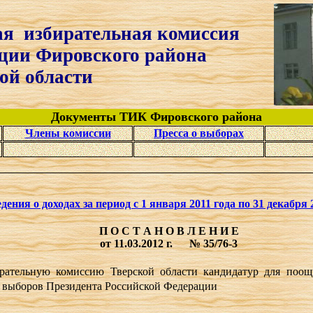
я избирательная комиссия
овского района
бласти
Документы ТИК Фировского района
Члены комиссии
Пресса о выборах
дения о доходах
за период с 1 января 2011 года по 31 декабря 
П О С Т А Н О В Л Е Н И Е
от 11.03.2012 г.
№ 35/76-3
рательную комиссию Тверской области кандидатур для поощ
 выборов Президента Российской Федерации