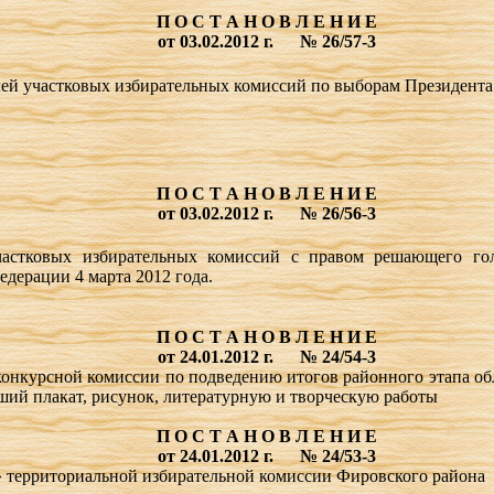
П О С Т А Н О В Л Е Н И Е
от 03.02.2012 г.
№ 26/57-3
лей участковых избирательных комиссий по выборам Президент
П О С Т А Н О В Л Е Н И Е
от 03.02.2012 г.
№ 26/56-3
частковых избирательных комиссий с правом решающего го
едерации 4 марта
2012 года.
П О С Т А Н О В Л Е Н И Е
от 24.01.2012 г.
№ 24/54-3
конкурсной комиссии по подведению итогов районного этапа о
ший плакат, рисунок, литературную и творческую работы
П О С Т А Н О В Л Е Н И Е
от 24.01.2012 г.
№ 24/53-3
» территориальной избирательной комиссии Фировского района