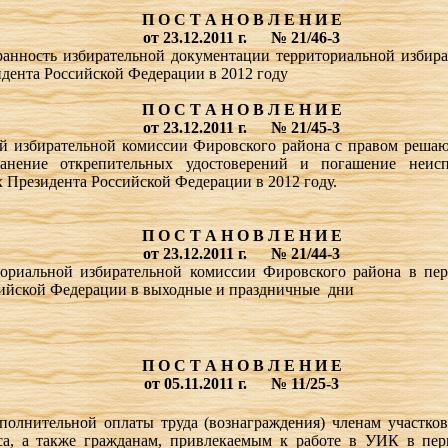
П О С Т А Н О В Л Е Н И Е
от 23.12.2011 г.
№ 21/46-3
ранность избирательной документации территориальной избир
дента Российской Федерации в 2012 году
П О С Т А Н О В Л Е Н И Е
от 23.12.2011 г.
№ 21/45-3
ой избирательной комиссии Фировского района с правом реша
хранение открепительных удостоверений и погашение неис
 Президента Российской Федерации в 2012 году.
П О С Т А Н О В Л Е Н И Е
от 23.12.2011 г.
№ 21/44-3
ориальной избирательной комиссии Фировского района в пер
ийской Федерации в выходные и праздничные дни
П О С Т А Н О В Л Е Н И Е
от 05.11.2011 г.
№ 11/25-3
полнительной оплаты труда (вознаграждения) членам участко
а, а также гражданам, привлекаемым к работе в УИК в пер