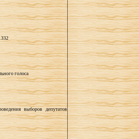
1332
льного голоса
оведения выборов депутатов