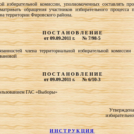
ой избирательной комиссии, уполномоченных составлять пр
матривать обращения участников избирательного процесса 
на территории Фировского района.
П О С Т А Н О В Л Е Н И Е
от 09.09.2011 г.
№ 7/98-5
занностей члена территориальной избирательной комиссии
Ивановой
П О С Т А Н О В Л Е Н И Е
от 09.09.2011 г.
№ 6/10-3
пользованием ГАС «Выборы»
Утверждена
избирательно
ИНСТРУКЦИЯ