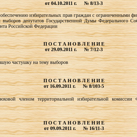
от 04.10.2011 г.
№ 8/13-3
 обеспечению избирательных прав граждан с ограниченными ф
ии выборов
депутатов Государственной Думы Федерального
Со
ента Российской Федерации
П О С Т А Н О В Л Е Н И Е
от 29.09.2011 г.
№ 7/12-3
учшую частушку на тему выборов
П О С Т А Н О В Л Е Н И Е
от 16.09.2011 г.
№ 8/103-5
юховой членом территориальной избирательной комиссии 
П О С Т А Н О В Л Е Н И Е
от 09.09.2011 г.
№ 16/11-3