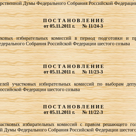
арственной Думы Федерального Собрания Российской Федерации
П О С Т А Н О В Л Е Н И Е
от 05.11.2011 г.
№ 11/24-3
ковых избирательных комиссий в период подготовки и пр
дерального Собрания Российской Федерации шестого созыва
П О С Т А Н О В Л Е Н И Е
от 05.11.2011 г.
№ 11/23-3
телей участковых избирательных комиссий по выборам деп
оссийской Федерации шестого созыва
П О С Т А Н О В Л Е Н И Е
от 05.11.2011 г.
№ 11/22-3
частковых избирательных комиссий с правом решающего го
ой Думы Федерального Собрания Российской Федерации шестого