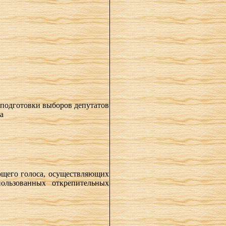
 подготовки выборов депутатов
а
ющего голоса, осуществляющих
пользованных открепительных